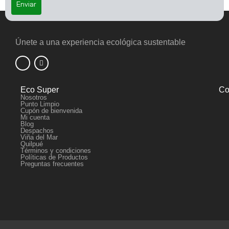
Enviar
Únete a una experiencia ecológica sustentable
Eco Super
Co
Nosotros
Punto Limpio
Cupón de bienvenida
Mi cuenta
Blog
Despachos
Viña del Mar
Quilpué
Términos y condiciones
Políticas de Productos
Preguntas frecuentes